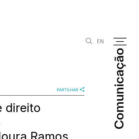
EN
Comunicação
Comunicação
PARTILHAR
 direito
s
Moura Ramos