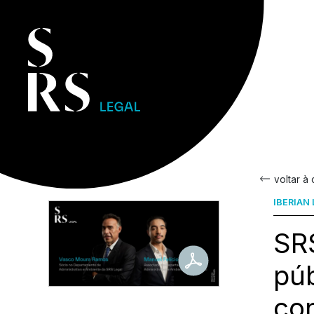
voltar à
IBERIAN
SRS
pú
co