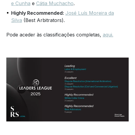
e Cunha
e
Cátia Muchacho
.
Highly Recommended:
José Luís Moreira da
Silva
(Best Arbitrators).
Pode aceder às classificações completas,
aqui.