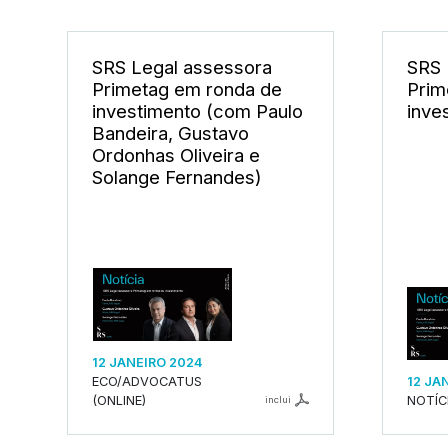
SRS Legal assessora
SRS 
Primetag em ronda de
Prim
investimento (com Paulo
inve
Bandeira, Gustavo
Ordonhas Oliveira e
Solange Fernandes)
12 JANEIRO 2024
ECO/ADVOCATUS
12 JA
(ONLINE)
NOTÍC
inclui