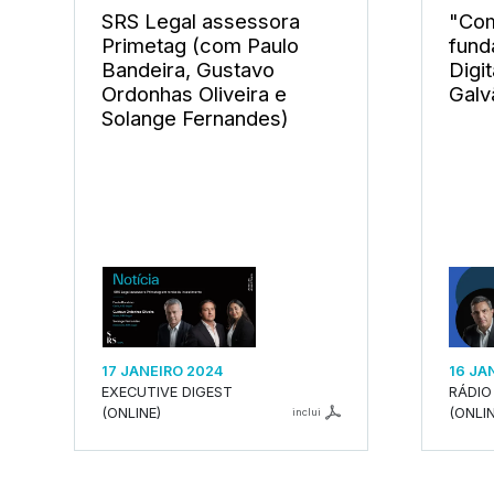
SRS Legal assessora
"Com
Primetag (com Paulo
fund
Bandeira, Gustavo
Digi
Ordonhas Oliveira e
Galv
Solange Fernandes)
17 JANEIRO 2024
16 JA
EXECUTIVE DIGEST
RÁDIO
(ONLINE)
(ONLIN
inclui