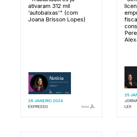
ativaram 312 mil
lice
‘autobaixas'" (com
empr
Joana Brisson Lopes)
fisca
cons
Pere
Alex
25 JA
26 JANEIRO 2024
JORNA
EXPRESSO
LEX
inclui