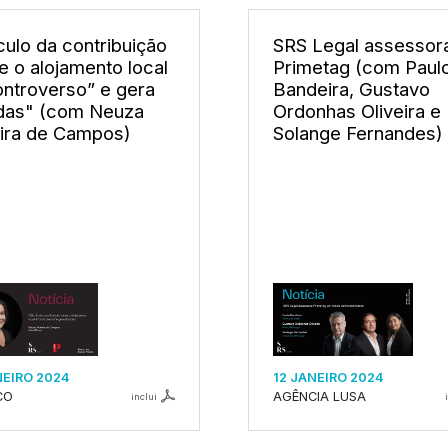
culo da contribuição
SRS Legal assessor
e o alojamento local
Primetag (com Paul
ontroverso” e gera
Bandeira, Gustavo
das" (com Neuza
Ordonhas Oliveira e
ira de Campos)
Solange Fernandes)
NEIRO 2024
12 JANEIRO 2024
CO
AGÊNCIA LUSA
inclui