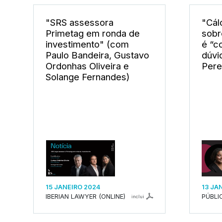
"SRS assessora
"Cál
Primetag em ronda de
sobr
investimento" (com
é “c
Paulo Bandeira, Gustavo
dúvi
Ordonhas Oliveira e
Pere
Solange Fernandes)
15 JANEIRO 2024
13 JA
IBERIAN LAWYER (ONLINE)
PÚBLI
inclui