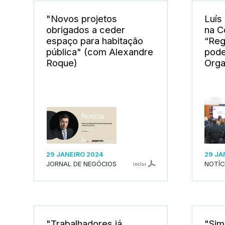
"Novos projetos
Luís
obrigados a ceder
na C
espaço para habitação
“Reg
pública" (com Alexandre
pode
Roque)
Orga
29 JANEIRO 2024
29 JA
JORNAL DE NEGÓCIOS
NOTÍC
inclui
"Trabalhadores já
"Sim