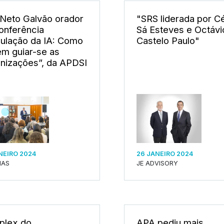
 Neto Galvão orador
"SRS liderada por C
onferência
Sá Esteves e Octávi
ulação da IA: Como
Castelo Paulo"
m guiar-se as
nizações”, da APDSI
NEIRO 2024
26 JANEIRO 2024
IAS
JE ADVISORY
plex do
APA pediu mais