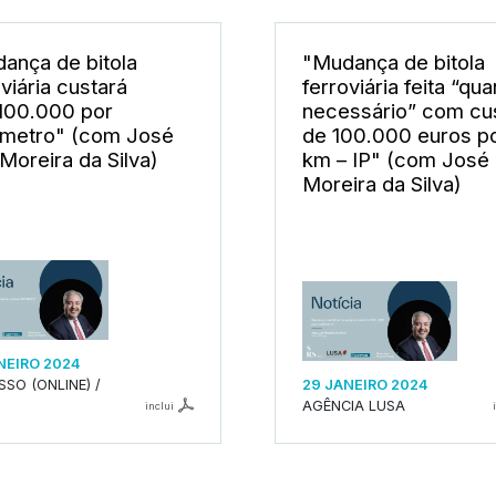
ança de bitola
"Mudança de bitola
viária custará
ferroviária feita “qu
00.000 por
necessário” com cu
ómetro" (com José
de 100.000 euros p
 Moreira da Silva)
km – IP" (com José 
Moreira da Silva)
NEIRO 2024
SSO (ONLINE) /
29 JANEIRO 2024
AGÊNCIA LUSA
inclui