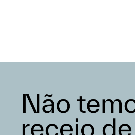
Não tem
receio de