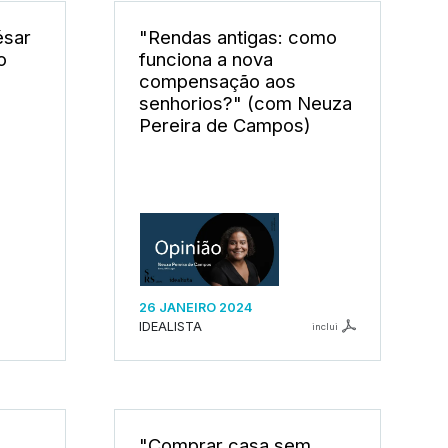
ésar
"Rendas antigas: como
o
funciona a nova
compensação aos
senhorios?" (com Neuza
Pereira de Campos)
26 JANEIRO 2024
IDEALISTA
inclui
"Comprar casa sem