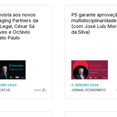
evista aos novos
PS garante aprovaç
ging Partners da
multidisciplinaridade
Legal, César Sá
(com José Luís Mor
ves e Octávio
da Silva)
elo Paulo
EIRO 2024
5 JANEIRO 2024
CATUS
JORNAL ECONÓMICO
inclui