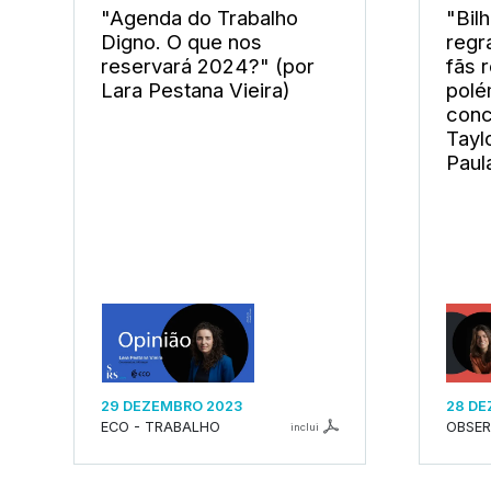
"Agenda do Trabalho
"Bil
Digno. O que nos
regr
reservará 2024?" (por
fãs 
Lara Pestana Vieira)
polé
conc
Tayl
Paul
29 DEZEMBRO 2023
28 DE
ECO - TRABALHO
OBSE
inclui