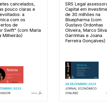
hetes cancelados,
SRS Legal assessor
as pouco claras e
Capital em investim
revoltados: a
de 30 milhões na
mica com os
Bluepharma (com
ertos de
Gustavo Ordonhas
or Swift" (com Maria
Oliveira, Marco Silva
a Milheirão)
Garrinhas e Joana
Ferreira Gonçalves)
28 DEZEMBRO 2023
ZEMBRO 2023
JORNAL ECONÓMICO
RVADOR
(ONLINE)
inclui