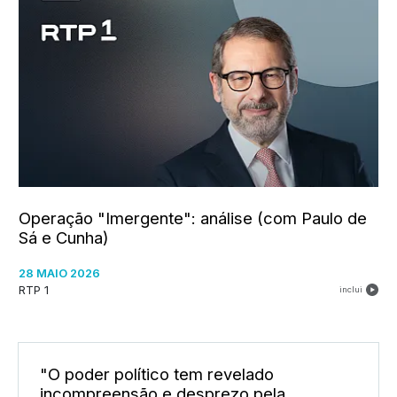
Operação "Imergente": análise (com Paulo de
Sá e Cunha)
28 MAIO 2026
RTP 1
inclui
"O poder político tem revelado
incompreensão e desprezo pela