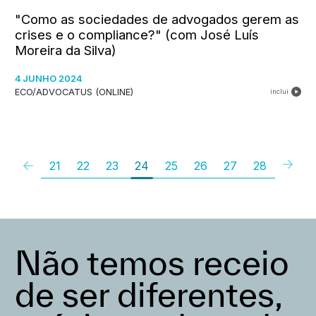
"Como as sociedades de advogados gerem as
crises e o compliance?" (com José Luís
Moreira da Silva)
4 JUNHO 2024
ECO/ADVOCATUS (ONLINE)
inclui
21
22
23
24
25
26
27
28
Não temos receio
de ser diferentes,