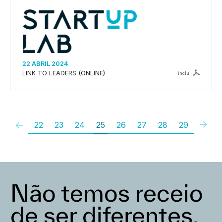
22 ABRIL 2024
LINK TO LEADERS (ONLINE)
inclui
22
23
24
25
26
27
28
29
Não temos receio
de ser diferentes,