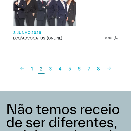
3 JUNHO 2026
ECO/ADVOCATUS (ONLINE)
inclui
1
2
3
4
5
6
7
8
Não temos receio
de ser diferentes,