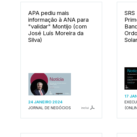
APA pediu mais
SRS 
informação à ANA para
Prim
"validar" Montijo (com
Band
José Luís Moreira da
Ordo
Silva)
Sola
17 JA
24 JANEIRO 2024
EXECU
JORNAL DE NEGÓCIOS
(ONLIN
inclui