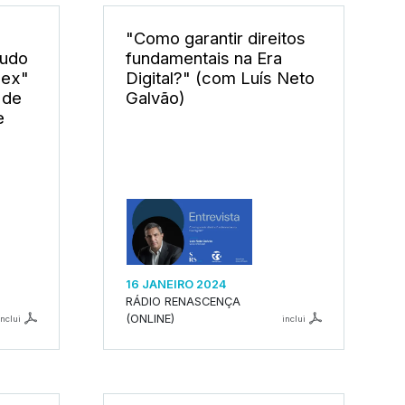
"Como garantir direitos
tudo
fundamentais na Era
lex"
Digital?" (com Luís Neto
 de
Galvão)
e
16 JANEIRO 2024
RÁDIO RENASCENÇA
(ONLINE)
inclui
inclui