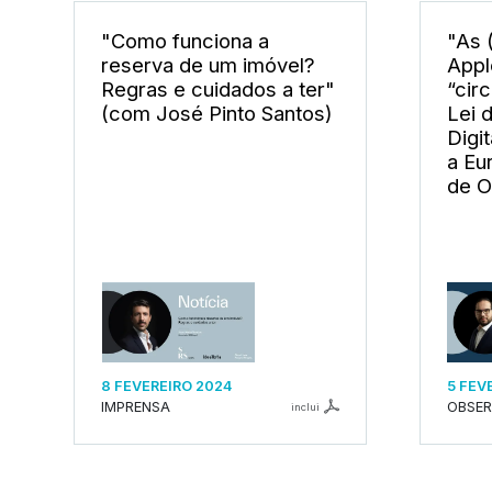
"Como funciona a
"As 
reserva de um imóvel?
Appl
Regras e cuidados a ter"
“cir
(com José Pinto Santos)
Lei 
Digit
a Eu
de O
8 FEVEREIRO 2024
5 FEV
IMPRENSA
OBSE
inclui