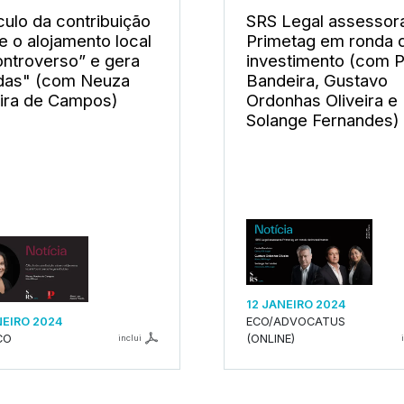
culo da contribuição
SRS Legal assessor
e o alojamento local
Primetag em ronda 
ontroverso” e gera
investimento (com P
das" (com Neuza
Bandeira, Gustavo
ira de Campos)
Ordonhas Oliveira e
Solange Fernandes)
12 JANEIRO 2024
NEIRO 2024
ECO/ADVOCATUS
CO
(ONLINE)
inclui