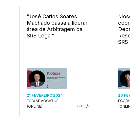
"José Carlos Soares
"Jos
Machado passa a liderar
coor
área de Arbitragem da
Depa
SRS Legal"
Reso
SRS 
21 FEVEREIRO 2024
20 FE
ECO/ADVOCATUS
ECO/
(ONLINE)
(ONLIN
inclui