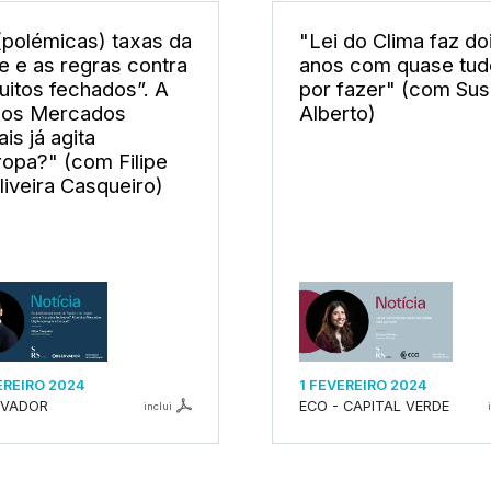
(polémicas) taxas da
"Lei do Clima faz do
e e as regras contra
anos com quase tud
cuitos fechados”. A
por fazer" (com Su
dos Mercados
Alberto)
ais já agita
ropa?" (com Filipe
liveira Casqueiro)
EREIRO 2024
1 FEVEREIRO 2024
RVADOR
ECO - CAPITAL VERDE
inclui