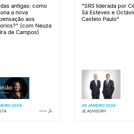
das antigas: como
"SRS liderada por C
iona a nova
Sá Esteves e Octávi
pensação aos
Castelo Paulo"
orios?" (com Neuza
ira de Campos)
NEIRO 2024
26 JANEIRO 2024
ISTA
JE ADVISORY
inclui