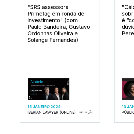
"SRS assessora
"Cál
Primetag em ronda de
sobr
investimento" (com
é “c
Paulo Bandeira, Gustavo
dúvi
Ordonhas Oliveira e
Pere
Solange Fernandes)
15 JANEIRO 2024
13 JA
IBERIAN LAWYER (ONLINE)
PÚBLI
inclui